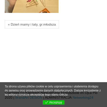
« Dzień mamy i taty, gr.młodsza
Ta strona używa plików cookie w celu usprawnienia i ułatwienia dostępu
do serwisu oraz prowadzenia danych statystycznych. Dalsze korzystanie z
Copyright (c) Katolickie Niepubliczne Przedszkole im.Ojca Pio
tej witryny oznacza akceptację tego stanu rzeczy.
2020 |
BrandArt DESIGN
| ADMINISTRACJA
Networking24
Akceptuję