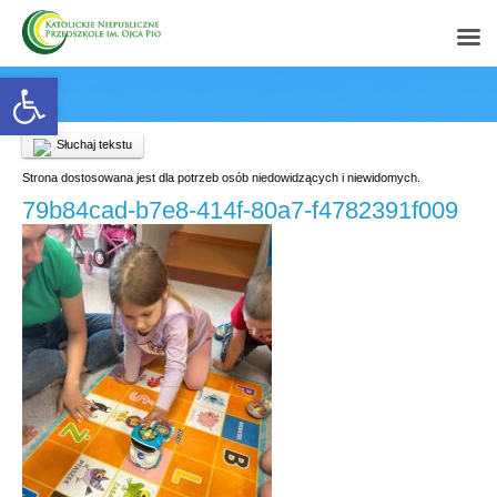
Open toolbar
Słuchaj tekstu
Strona dostosowana jest dla potrzeb osób niedowidzących i niewidomych.
79b84cad-b7e8-414f-80a7-f4782391f009