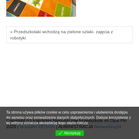
« Przedszkolaki wchodzą na zielone szlaki- zajęcia z
robotyki
Ta strona używa plików cookie w celu usprawnienia i ułatwienia dostępu
do serwisu oraz prowadzenia danych statystycznych. Dalsze korzystanie z
Copyright (c) Katolickie Niepubliczne Przedszkole im.Ojca Pio
tej witryny oznacza akceptację tego stanu rzeczy.
2020 |
BrandArt DESIGN
| ADMINISTRACJA
Networking24
Akceptuję