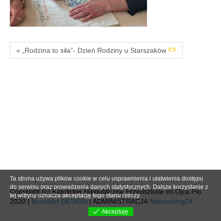
« „Rodzina to siła”- Dzień Rodziny u Starszaków
Ta strona używa plików cookie w celu usprawnienia i ułatwienia dostępu
do serwisu oraz prowadzenia danych statystycznych. Dalsze korzystanie z
Copyright (c) Katolickie Niepubliczne Przedszkole im.Ojca Pio
tej witryny oznacza akceptację tego stanu rzeczy.
2020 |
BrandArt DESIGN
| ADMINISTRACJA
Networking24
Akceptuję