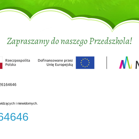
Zapraszamy do naszego Przedszkola!
26164646
widzących i niewidomych.
64646