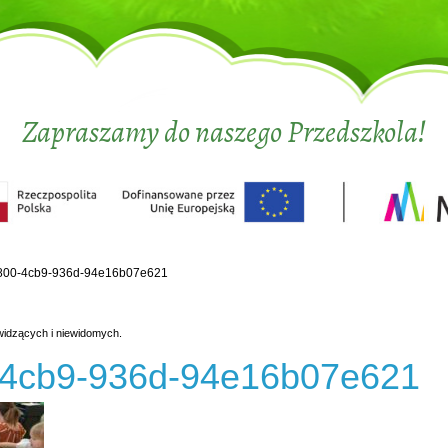
Zapraszamy do naszego Przedszkola!
800-4cb9-936d-94e16b07e621
widzących i niewidomych.
-4cb9-936d-94e16b07e621