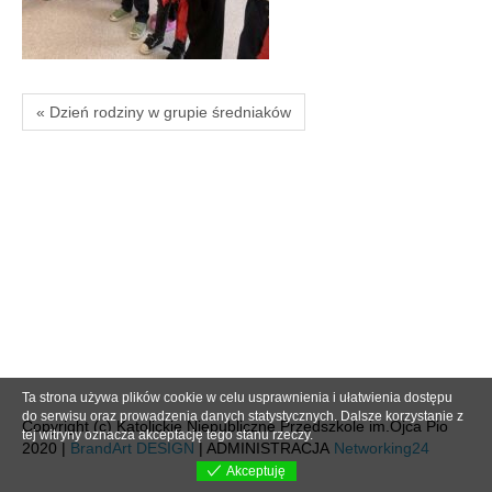
« Dzień rodziny w grupie średniaków
Ta strona używa plików cookie w celu usprawnienia i ułatwienia dostępu
do serwisu oraz prowadzenia danych statystycznych. Dalsze korzystanie z
Copyright (c) Katolickie Niepubliczne Przedszkole im.Ojca Pio
tej witryny oznacza akceptację tego stanu rzeczy.
2020 |
BrandArt DESIGN
| ADMINISTRACJA
Networking24
Akceptuję