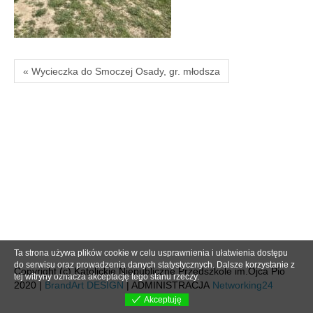
« Wycieczka do Smoczej Osady, gr. młodsza
Ta strona używa plików cookie w celu usprawnienia i ułatwienia dostępu
do serwisu oraz prowadzenia danych statystycznych. Dalsze korzystanie z
Copyright (c) Katolickie Niepubliczne Przedszkole im.Ojca Pio
tej witryny oznacza akceptację tego stanu rzeczy.
2020 |
BrandArt DESIGN
| ADMINISTRACJA
Networking24
Akceptuję