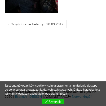
« Grzybobranie Feleczyn 28.09.2017
Ta strona używa plików cookie w celu usprawnienia i ułatwienia dostępu
do serwisu oraz prowadzenia danych statystycznych. Dalsze korzystanie z
Copyright (c) Katolickie Niepubliczne Przedszkole im.Ojca Pio
tej witryny oznacza akceptację tego stanu rzeczy.
2020 |
BrandArt DESIGN
| ADMINISTRACJA
Networking24
Akceptuję