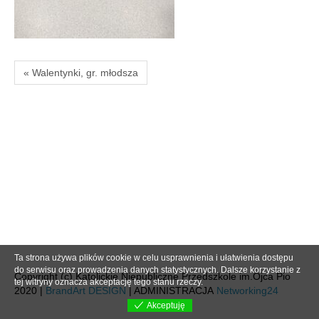
« Walentynki, gr. młodsza
Ta strona używa plików cookie w celu usprawnienia i ułatwienia dostępu
do serwisu oraz prowadzenia danych statystycznych. Dalsze korzystanie z
Copyright (c) Katolickie Niepubliczne Przedszkole im.Ojca Pio
tej witryny oznacza akceptację tego stanu rzeczy.
2020 |
BrandArt DESIGN
| ADMINISTRACJA
Networking24
Akceptuję