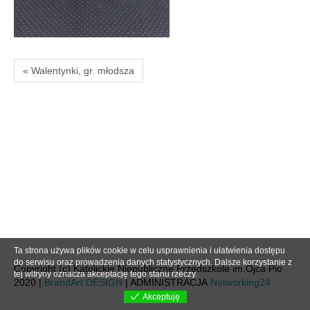
« Walentynki, gr. młodsza
Ta strona używa plików cookie w celu usprawnienia i ułatwienia dostępu
do serwisu oraz prowadzenia danych statystycznych. Dalsze korzystanie z
Copyright (c) Katolickie Niepubliczne Przedszkole im.Ojca Pio
tej witryny oznacza akceptację tego stanu rzeczy.
2020 |
BrandArt DESIGN
| ADMINISTRACJA
Networking24
Akceptuję