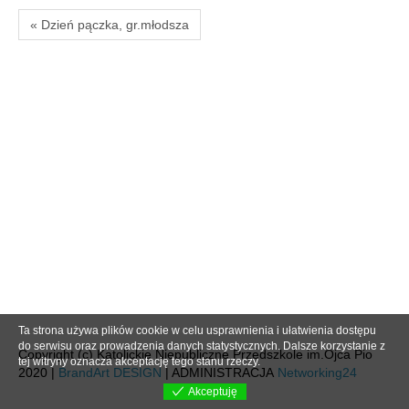
« Dzień pączka, gr.młodsza
Ta strona używa plików cookie w celu usprawnienia i ułatwienia dostępu
do serwisu oraz prowadzenia danych statystycznych. Dalsze korzystanie z
Copyright (c) Katolickie Niepubliczne Przedszkole im.Ojca Pio
tej witryny oznacza akceptację tego stanu rzeczy.
2020 |
BrandArt DESIGN
| ADMINISTRACJA
Networking24
Akceptuję