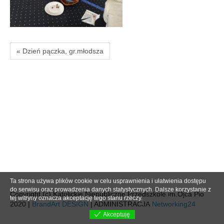
« Dzień pączka, gr.młodsza
Ta strona używa plików cookie w celu usprawnienia i ułatwienia dostępu
do serwisu oraz prowadzenia danych statystycznych. Dalsze korzystanie z
Copyright (c) Katolickie Niepubliczne Przedszkole im.Ojca Pio
tej witryny oznacza akceptację tego stanu rzeczy.
2020 |
BrandArt DESIGN
| ADMINISTRACJA
Networking24
Akceptuję