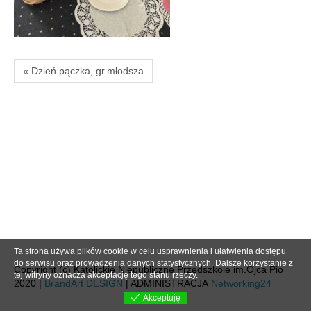
« Dzień pączka, gr.młodsza
Ta strona używa plików cookie w celu usprawnienia i ułatwienia dostępu
do serwisu oraz prowadzenia danych statystycznych. Dalsze korzystanie z
Copyright (c) Katolickie Niepubliczne Przedszkole im.Ojca Pio
tej witryny oznacza akceptację tego stanu rzeczy.
2020 |
BrandArt DESIGN
| ADMINISTRACJA
Networking24
Akceptuję