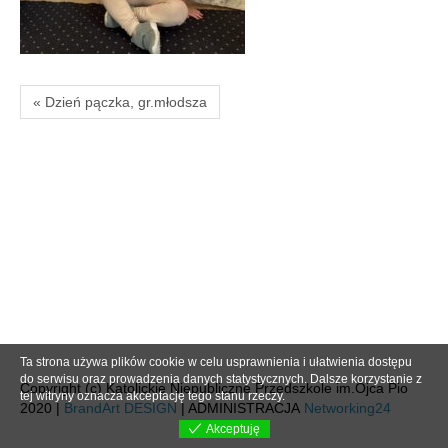
« Dzień pączka, gr.młodsza
Ta strona używa plików cookie w celu usprawnienia i ułatwienia dostępu
do serwisu oraz prowadzenia danych statystycznych. Dalsze korzystanie z
Copyright (c) Katolickie Niepubliczne Przedszkole im.Ojca Pio
tej witryny oznacza akceptację tego stanu rzeczy.
2020 |
BrandArt DESIGN
| ADMINISTRACJA
Networking24
Akceptuję