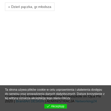
« Dzień pączka, gr.młodsza
Ta strona używa plików cookie w celu usprawnienia i ułatwienia dostępu
do serwisu oraz prowadzenia danych statystycznych. Dalsze korzystanie z
Copyright (c) Katolickie Niepubliczne Przedszkole im.Ojca Pio
tej witryny oznacza akceptację tego stanu rzeczy.
2020 |
BrandArt DESIGN
| ADMINISTRACJA
Networking24
Akceptuję