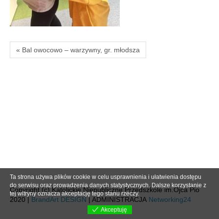
« Bal owocowo – warzywny, gr. młodsza
Ta strona używa plików cookie w celu usprawnienia i ułatwienia dostępu
do serwisu oraz prowadzenia danych statystycznych. Dalsze korzystanie z
Copyright (c) Katolickie Niepubliczne Przedszkole im.Ojca Pio
tej witryny oznacza akceptację tego stanu rzeczy.
2020 |
BrandArt DESIGN
| ADMINISTRACJA
Networking24
Akceptuję