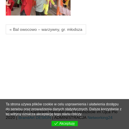
« Bal owocowo – warzywny, gr. młodsza
Ta strona używa plików cookie w celu usprawnienia i ułatwienia dostępu
do serwisu oraz prowadzenia danych statystycznych. Dalsze korzystanie z
Copyright (c) Katolickie Niepubliczne Przedszkole im.Ojca Pio
tej witryny oznacza akceptację tego stanu rzeczy.
2020 |
BrandArt DESIGN
| ADMINISTRACJA
Networking24
Akceptuję