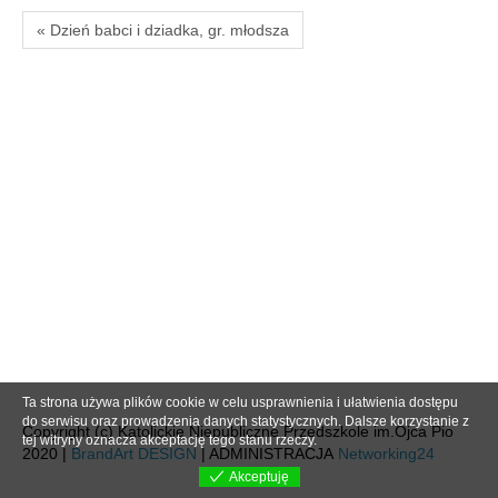
« Dzień babci i dziadka, gr. młodsza
Ta strona używa plików cookie w celu usprawnienia i ułatwienia dostępu
do serwisu oraz prowadzenia danych statystycznych. Dalsze korzystanie z
Copyright (c) Katolickie Niepubliczne Przedszkole im.Ojca Pio
tej witryny oznacza akceptację tego stanu rzeczy.
2020 |
BrandArt DESIGN
| ADMINISTRACJA
Networking24
Akceptuję