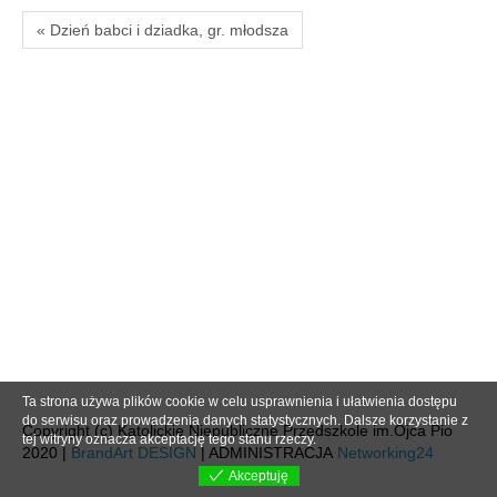
« Dzień babci i dziadka, gr. młodsza
Ta strona używa plików cookie w celu usprawnienia i ułatwienia dostępu
do serwisu oraz prowadzenia danych statystycznych. Dalsze korzystanie z
Copyright (c) Katolickie Niepubliczne Przedszkole im.Ojca Pio
tej witryny oznacza akceptację tego stanu rzeczy.
2020 |
BrandArt DESIGN
| ADMINISTRACJA
Networking24
Akceptuję