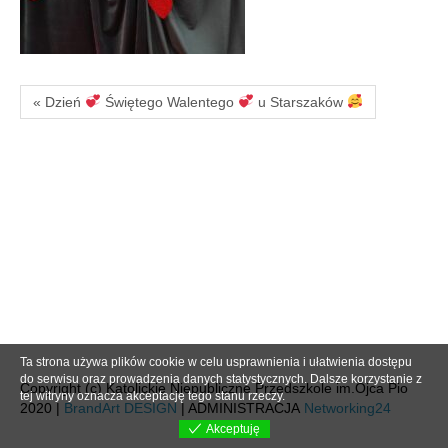
« Dzień
Świętego Walentego
u Starszaków
Ta strona używa plików cookie w celu usprawnienia i ułatwienia dostępu
do serwisu oraz prowadzenia danych statystycznych. Dalsze korzystanie z
Copyright (c) Katolickie Niepubliczne Przedszkole im.Ojca Pio
tej witryny oznacza akceptację tego stanu rzeczy.
2020 |
BrandArt DESIGN
| ADMINISTRACJA
Networking24
Akceptuję