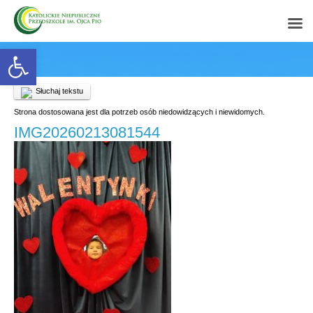
Open toolbar
Słuchaj tekstu
Strona dostosowana jest dla potrzeb osób niedowidzących i niewidomych.
IMG20260213081544