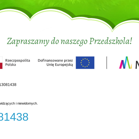
Zapraszamy do naszego Przedszkola!
13081438
widzących i niewidomych.
81438