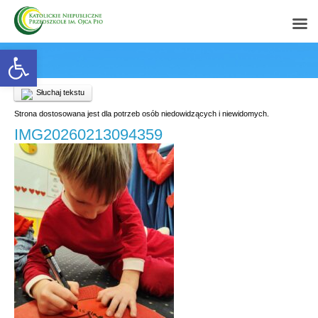
Open toolbar
Słuchaj tekstu
Strona dostosowana jest dla potrzeb osób niedowidzących i niewidomych.
IMG20260213094359