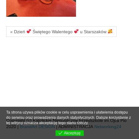
« Dzień
Świętego Walentego
u Starszaków
Ta strona używa plików cookie w celu usprawnienia i ułatwienia dostępu
do serwisu oraz prowadzenia danych statystycznych. Dalsze korzystanie z
Copyright (c) Katolickie Niepubliczne Przedszkole im.Ojca Pio
tej witryny oznacza akceptację tego stanu rzeczy.
2020 |
BrandArt DESIGN
| ADMINISTRACJA
Networking24
Akceptuję