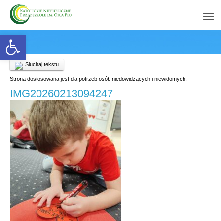
Open toolbar
Słuchaj tekstu
Strona dostosowana jest dla potrzeb osób niedowidzących i niewidomych.
IMG20260213094247