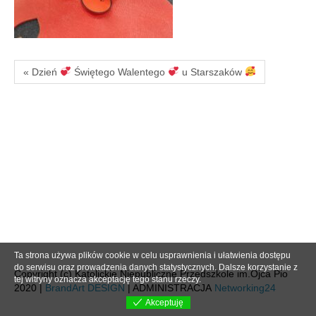
« Dzień
Świętego Walentego
u Starszaków
Ta strona używa plików cookie w celu usprawnienia i ułatwienia dostępu
do serwisu oraz prowadzenia danych statystycznych. Dalsze korzystanie z
Copyright (c) Katolickie Niepubliczne Przedszkole im.Ojca Pio
tej witryny oznacza akceptację tego stanu rzeczy.
2020 |
BrandArt DESIGN
| ADMINISTRACJA
Networking24
Akceptuję