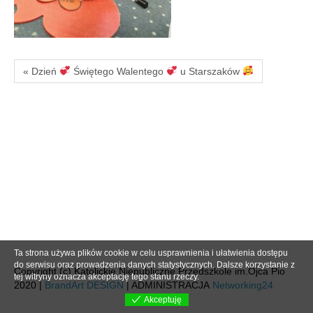
« Dzień
Świętego Walentego
u Starszaków
Ta strona używa plików cookie w celu usprawnienia i ułatwienia dostępu
do serwisu oraz prowadzenia danych statystycznych. Dalsze korzystanie z
Copyright (c) Katolickie Niepubliczne Przedszkole im.Ojca Pio
tej witryny oznacza akceptację tego stanu rzeczy.
2020 |
BrandArt DESIGN
| ADMINISTRACJA
Networking24
Akceptuję