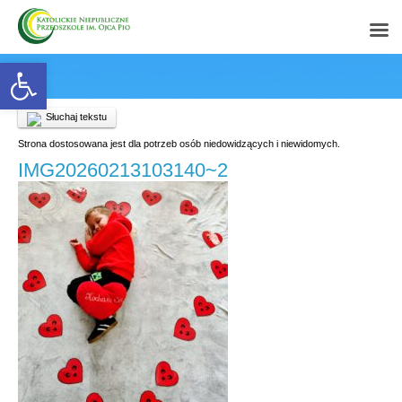
Open toolbar
Słuchaj tekstu
Strona dostosowana jest dla potrzeb osób niedowidzących i niewidomych.
IMG20260213103140~2