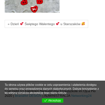
« Dzień
Świętego Walentego
u Starszaków
Ta strona używa plików cookie w celu usprawnienia i ułatwienia dostępu
do serwisu oraz prowadzenia danych statystycznych. Dalsze korzystanie z
Copyright (c) Katolickie Niepubliczne Przedszkole im.Ojca Pio
tej witryny oznacza akceptację tego stanu rzeczy.
2020 |
BrandArt DESIGN
| ADMINISTRACJA
Networking24
Akceptuję