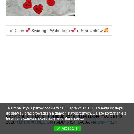
« Dzień
Świętego Walentego
u Starszaków
Ta strona używa plików cookie w celu usprawnienia i ułatwienia dostępu
do serwisu oraz prowadzenia danych statystycznych. Dalsze korzystanie z
Copyright (c) Katolickie Niepubliczne Przedszkole im.Ojca Pio
tej witryny oznacza akceptację tego stanu rzeczy.
2020 |
BrandArt DESIGN
| ADMINISTRACJA
Networking24
Akceptuję