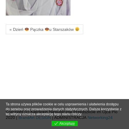
« Dzień
Pączka
u Starszaków
Ta strona używa plików cookie w celu usprawnienia i ułatwienia dostępu
do serwisu oraz prowadzenia danych statystycznych. Dalsze korzystanie z
Copyright (c) Katolickie Niepubliczne Przedszkole im.Ojca Pio
tej witryny oznacza akceptację tego stanu rzeczy.
2020 |
BrandArt DESIGN
| ADMINISTRACJA
Networking24
Akceptuję