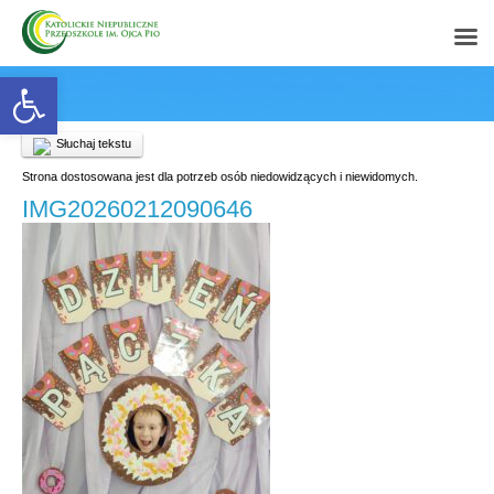
Open toolbar
Słuchaj tekstu
Strona dostosowana jest dla potrzeb osób niedowidzących i niewidomych.
IMG20260212090646