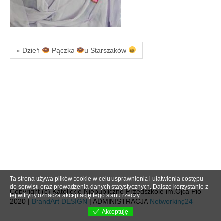
« Dzień
Pączka
u Starszaków
Ta strona używa plików cookie w celu usprawnienia i ułatwienia dostępu
do serwisu oraz prowadzenia danych statystycznych. Dalsze korzystanie z
Copyright (c) Katolickie Niepubliczne Przedszkole im.Ojca Pio
tej witryny oznacza akceptację tego stanu rzeczy.
2020 |
BrandArt DESIGN
| ADMINISTRACJA
Networking24
Akceptuję