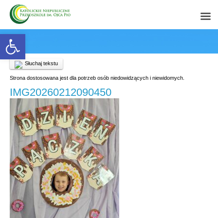
Open toolbar
Słuchaj tekstu
Strona dostosowana jest dla potrzeb osób niedowidzących i niewidomych.
IMG20260212090450