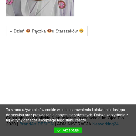
« Dzień
Pączka
u Starszaków
Ta strona używa plików cookie w celu usprawnienia i ułatwienia dostępu
do serwisu oraz prowadzenia danych statystycznych. Dalsze korzystanie z
Copyright (c) Katolickie Niepubliczne Przedszkole im.Ojca Pio
tej witryny oznacza akceptację tego stanu rzeczy.
2020 |
BrandArt DESIGN
| ADMINISTRACJA
Networking24
Akceptuję