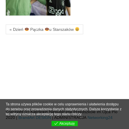
« Dzień
Pączka
u Starszaków
Ta strona używa plików cookie w celu usprawnienia i ułatwienia dostępu
do serwisu oraz prowadzenia danych statystycznych. Dalsze korzystanie z
Copyright (c) Katolickie Niepubliczne Przedszkole im.Ojca Pio
tej witryny oznacza akceptację tego stanu rzeczy.
2020 |
BrandArt DESIGN
| ADMINISTRACJA
Networking24
Akceptuję