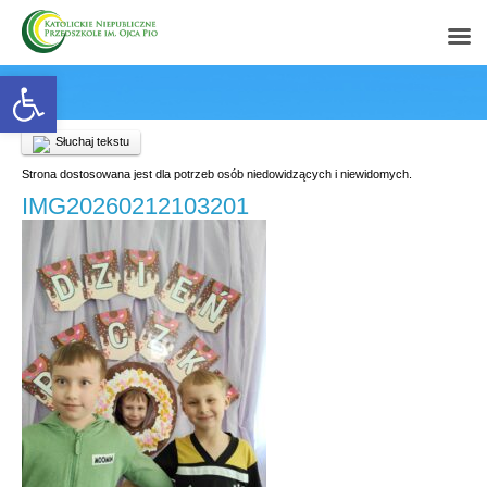
Open toolbar
Słuchaj tekstu
Strona dostosowana jest dla potrzeb osób niedowidzących i niewidomych.
IMG20260212103201