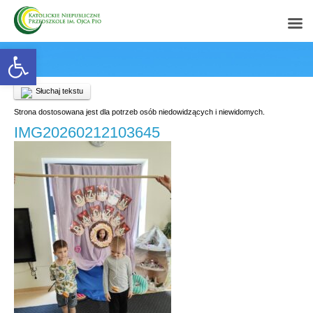
Open toolbar
Słuchaj tekstu
Strona dostosowana jest dla potrzeb osób niedowidzących i niewidomych.
IMG20260212103645