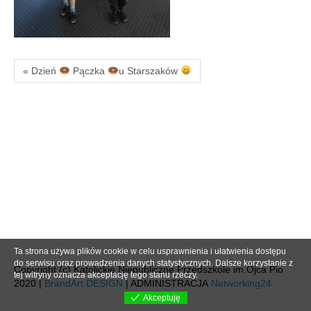
« Dzień
Pączka
u Starszaków
Ta strona używa plików cookie w celu usprawnienia i ułatwienia dostępu
do serwisu oraz prowadzenia danych statystycznych. Dalsze korzystanie z
Copyright (c) Katolickie Niepubliczne Przedszkole im.Ojca Pio
tej witryny oznacza akceptację tego stanu rzeczy.
2020 |
BrandArt DESIGN
| ADMINISTRACJA
Networking24
Akceptuję