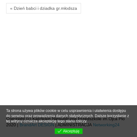
« Dzień babci i dziadka gr.młodsza
Ta strona używa plików cookie w celu usprawnienia i ułatwienia dostępu
do serwisu oraz prowadzenia danych statystycznych. Dalsze korzystanie z
Copyright (c) Katolickie Niepubliczne Przedszkole im.Ojca Pio
tej witryny oznacza akceptację tego stanu rzeczy.
2020 |
BrandArt DESIGN
| ADMINISTRACJA
Networking24
Akceptuję