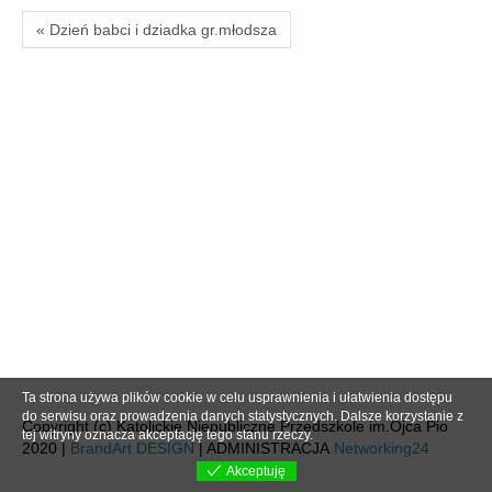
« Dzień babci i dziadka gr.młodsza
Ta strona używa plików cookie w celu usprawnienia i ułatwienia dostępu
do serwisu oraz prowadzenia danych statystycznych. Dalsze korzystanie z
Copyright (c) Katolickie Niepubliczne Przedszkole im.Ojca Pio
tej witryny oznacza akceptację tego stanu rzeczy.
2020 |
BrandArt DESIGN
| ADMINISTRACJA
Networking24
Akceptuję