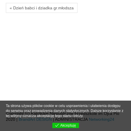
« Dzień babci i dziadka gr.młodsza
Ta strona używa plików cookie w celu usprawnienia i ułatwienia dostępu
do serwisu oraz prowadzenia danych statystycznych. Dalsze korzystanie z
Copyright (c) Katolickie Niepubliczne Przedszkole im.Ojca Pio
tej witryny oznacza akceptację tego stanu rzeczy.
2020 |
BrandArt DESIGN
| ADMINISTRACJA
Networking24
Akceptuję