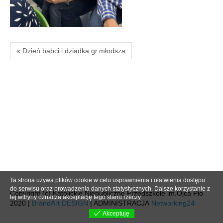
« Dzień babci i dziadka gr.młodsza
Ta strona używa plików cookie w celu usprawnienia i ułatwienia dostępu
do serwisu oraz prowadzenia danych statystycznych. Dalsze korzystanie z
Copyright (c) Katolickie Niepubliczne Przedszkole im.Ojca Pio
tej witryny oznacza akceptację tego stanu rzeczy.
2020 |
BrandArt DESIGN
| ADMINISTRACJA
Networking24
Akceptuję