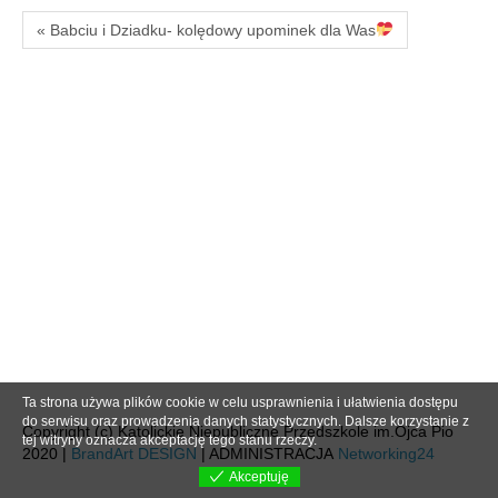
« Babciu i Dziadku- kolędowy upominek dla Was
Ta strona używa plików cookie w celu usprawnienia i ułatwienia dostępu
do serwisu oraz prowadzenia danych statystycznych. Dalsze korzystanie z
Copyright (c) Katolickie Niepubliczne Przedszkole im.Ojca Pio
tej witryny oznacza akceptację tego stanu rzeczy.
2020 |
BrandArt DESIGN
| ADMINISTRACJA
Networking24
Akceptuję