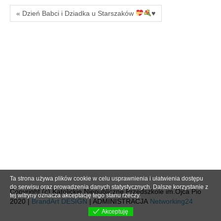
« Dzień Babci i Dziadka u Starszaków
♥️
Ta strona używa plików cookie w celu usprawnienia i ułatwienia dostępu
do serwisu oraz prowadzenia danych statystycznych. Dalsze korzystanie z
Copyright (c) Katolickie Niepubliczne Przedszkole im.Ojca Pio
tej witryny oznacza akceptację tego stanu rzeczy.
2020 |
BrandArt DESIGN
| ADMINISTRACJA
Networking24
Akceptuję