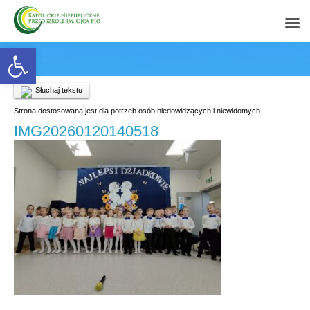
Open toolbar
Słuchaj tekstu
Strona dostosowana jest dla potrzeb osób niedowidzących i niewidomych.
IMG20260120140518