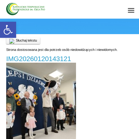
Open toolbar
Słuchaj tekstu
Strona dostosowana jest dla potrzeb osób niedowidzących i niewidomych.
IMG20260120143121