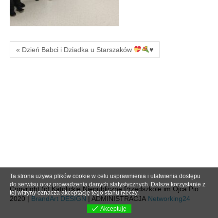
« Dzień Babci i Dziadka u Starszaków
♥️
Ta strona używa plików cookie w celu usprawnienia i ułatwienia dostępu
do serwisu oraz prowadzenia danych statystycznych. Dalsze korzystanie z
Copyright (c) Katolickie Niepubliczne Przedszkole im.Ojca Pio
tej witryny oznacza akceptację tego stanu rzeczy.
2020 |
BrandArt DESIGN
| ADMINISTRACJA
Networking24
Akceptuję