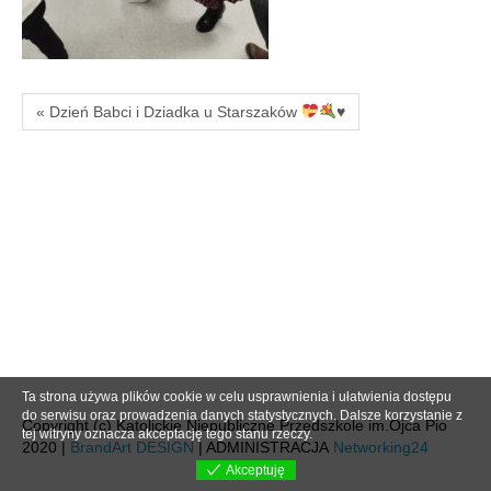
« Dzień Babci i Dziadka u Starszaków
♥️
Ta strona używa plików cookie w celu usprawnienia i ułatwienia dostępu
do serwisu oraz prowadzenia danych statystycznych. Dalsze korzystanie z
Copyright (c) Katolickie Niepubliczne Przedszkole im.Ojca Pio
tej witryny oznacza akceptację tego stanu rzeczy.
2020 |
BrandArt DESIGN
| ADMINISTRACJA
Networking24
Akceptuję