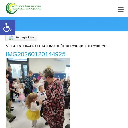
Open toolbar
Słuchaj tekstu
Strona dostosowana jest dla potrzeb osób niedowidzących i niewidomych.
IMG20260120144925