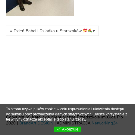
« Dzień Babci i Dziadka u Starszaków
♥️
Ta strona używa plików cookie w celu usprawnienia i ułatwienia dostępu
do serwisu oraz prowadzenia danych statystycznych. Dalsze korzystanie z
Copyright (c) Katolickie Niepubliczne Przedszkole im.Ojca Pio
tej witryny oznacza akceptację tego stanu rzeczy.
2020 |
BrandArt DESIGN
| ADMINISTRACJA
Networking24
Akceptuję