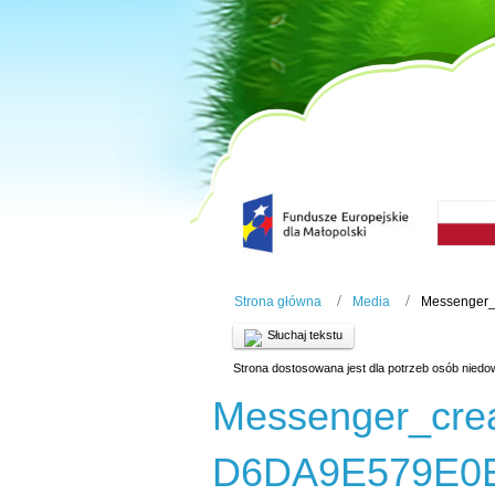
Strona główna
Media
Messenger
Słuchaj tekstu
Strona dostosowana jest dla potrzeb osób niedo
Messenger_cre
D6DA9E579E0