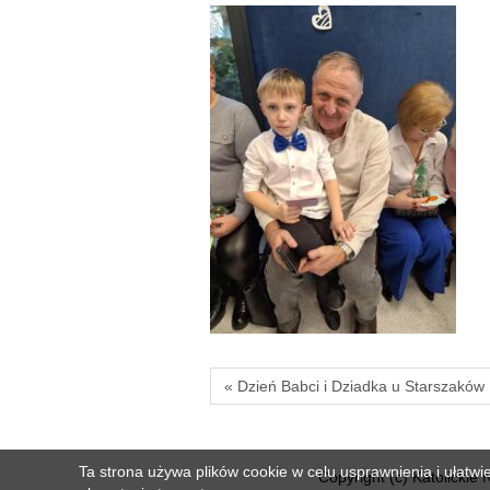
« Dzień Babci i Dziadka u Starszaków
Ta strona używa plików cookie w celu usprawnienia i ułatwi
Copyright (c) Katolickie