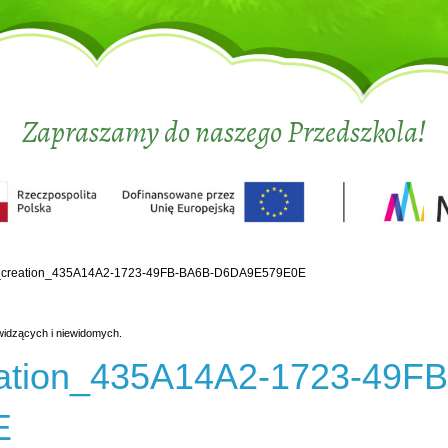
Zapraszamy do naszego Przedszkola!
_creation_435A14A2-1723-49FB-BA6B-D6DA9E579E0E
widzących i niewidomych.
ation_435A14A2-1723-49F
E