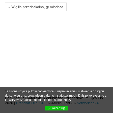
« Wigilia przedszkolna, gr.młodsza
Ta strona używa plików cookie w celu usprawnienia i ułatwienia dostępu
do serwisu oraz prowadzenia danych statystycznych. Dalsze korzystanie z
Copyright (c) Katolickie Niepubliczne Przedszkole im.Ojca Pio
tej witryny oznacza akceptację tego stanu rzeczy.
2020 |
BrandArt DESIGN
| ADMINISTRACJA
Networking24
Akceptuję