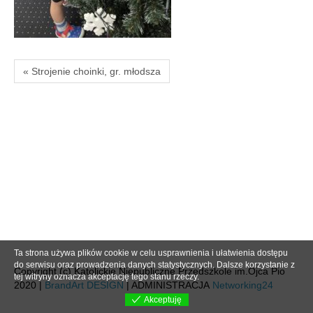
« Strojenie choinki, gr. młodsza
Ta strona używa plików cookie w celu usprawnienia i ułatwienia dostępu
do serwisu oraz prowadzenia danych statystycznych. Dalsze korzystanie z
Copyright (c) Katolickie Niepubliczne Przedszkole im.Ojca Pio
tej witryny oznacza akceptację tego stanu rzeczy.
2020 |
BrandArt DESIGN
| ADMINISTRACJA
Networking24
Akceptuję