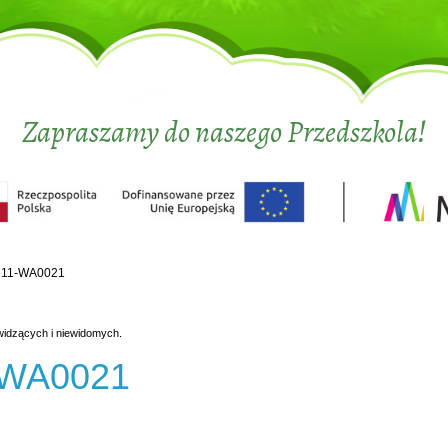
Zapraszamy do naszego Przedszkola!
211-WA0021
widzących i niewidomych.
-WA0021