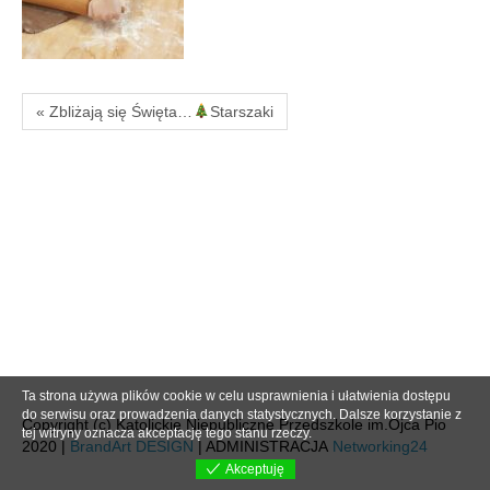
« Zbliżają się Święta…
Starszaki
Ta strona używa plików cookie w celu usprawnienia i ułatwienia dostępu
do serwisu oraz prowadzenia danych statystycznych. Dalsze korzystanie z
Copyright (c) Katolickie Niepubliczne Przedszkole im.Ojca Pio
tej witryny oznacza akceptację tego stanu rzeczy.
2020 |
BrandArt DESIGN
| ADMINISTRACJA
Networking24
Akceptuję