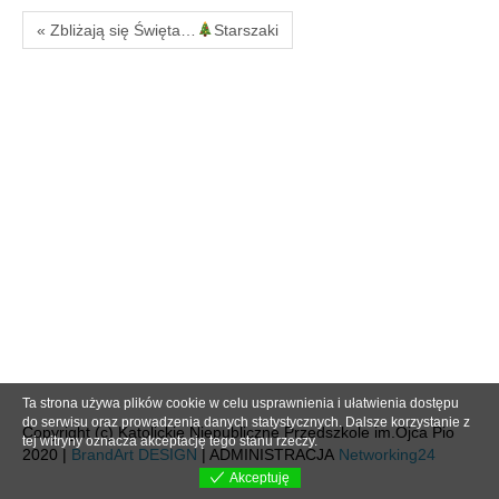
« Zbliżają się Święta…
Starszaki
Ta strona używa plików cookie w celu usprawnienia i ułatwienia dostępu
do serwisu oraz prowadzenia danych statystycznych. Dalsze korzystanie z
Copyright (c) Katolickie Niepubliczne Przedszkole im.Ojca Pio
tej witryny oznacza akceptację tego stanu rzeczy.
2020 |
BrandArt DESIGN
| ADMINISTRACJA
Networking24
Akceptuję