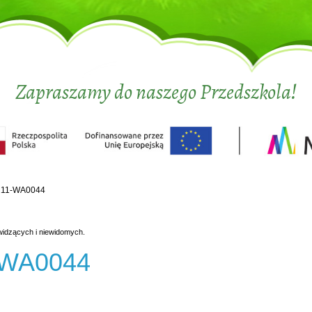
Zapraszamy do naszego Przedszkola!
211-WA0044
widzących i niewidomych.
-WA0044