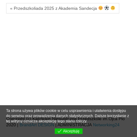
« Przedszkoliada 2025 z Akademia Sandecja
Ta strona używa plików cookie w celu usprawnienia i ułatwienia dostępu
do serwisu oraz prowadzenia danych statystycznych. Dalsze korzystanie z
Copyright (c) Katolickie Niepubliczne Przedszkole im.Ojca Pio
tej witryny oznacza akceptację tego stanu rzeczy.
2020 |
BrandArt DESIGN
| ADMINISTRACJA
Networking24
Akceptuję