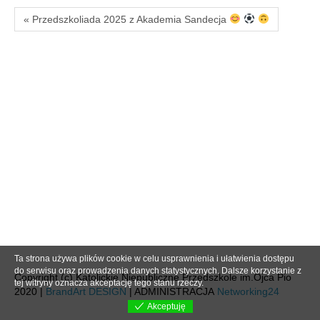
« Przedszkoliada 2025 z Akademia Sandecja
Ta strona używa plików cookie w celu usprawnienia i ułatwienia dostępu
do serwisu oraz prowadzenia danych statystycznych. Dalsze korzystanie z
Copyright (c) Katolickie Niepubliczne Przedszkole im.Ojca Pio
tej witryny oznacza akceptację tego stanu rzeczy.
2020 |
BrandArt DESIGN
| ADMINISTRACJA
Networking24
Akceptuję