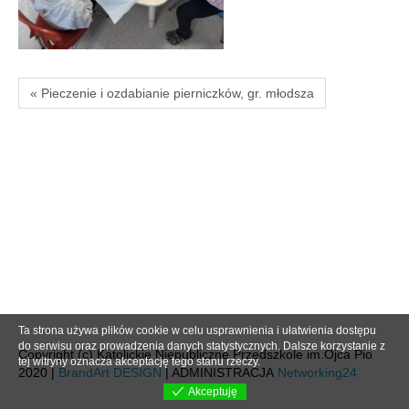
« Pieczenie i ozdabianie pierniczków, gr. młodsza
Ta strona używa plików cookie w celu usprawnienia i ułatwienia dostępu
do serwisu oraz prowadzenia danych statystycznych. Dalsze korzystanie z
Copyright (c) Katolickie Niepubliczne Przedszkole im.Ojca Pio
tej witryny oznacza akceptację tego stanu rzeczy.
2020 |
BrandArt DESIGN
| ADMINISTRACJA
Networking24
Akceptuję